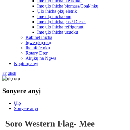
Ime ụlọ ihicha ike ikuku
Ime ụlọ ihicha biomass/Coal/ nkụ
Ụlọ ihicha ọkụ eletrik
Ime ụlọ ihicha ọnụ
Ime ụlọ ihicha gas / Diesel
Ime ụlọ ihicha refrigerant
Ime ụlọ ihicha uzuoku
Kabinet ihicha
Igwe ọkụ ọkụ
Ihe nfefe nkụ
Rotary Drer
Akụkụ na Ngwa
Kpọtụrụ anyị
English
Sonyere anyị
Ụlọ
Sonyere anyị
Soro Western Flag- Mee