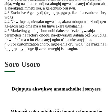
ahịa, wdg na a na-ere ndị na-abụghị ngwaahịa anyị n'okpuru aha
a, na-akpata mmebi ika, a ga-achụso ọrụ iwu.
4.3.Exclusive Agency dị (arụmọrụ, ụgwọ, ike mba ezubere iche,
wdg)
4.4.Nkwekọrịta, nkwakọ ngwaahịa, akara mbupu na ozi ndị ọzọ
ga-egosi nke ọma ma ọ bụ tinye akara ụghalaahịa
4.5.Marketing ga-abụ ebumnobi dabeere n'ezie ngwaahịa
parameters na factory ọnọdụ, na-ekwesịghị gabiga ókè ikwubiga
okwu ókè ma ọ bụ eleda anyị ọgbọ n'aha nke anyị ahịa.
4.6.For customization chọrọ, mgbe-ahịa ọrụ, wdg, jide n'aka na ị
kpọtụrụ anyị n'oge iji zere enweghị isi nsogbu.
Soro Usoro
Dejupụta akwụkwọ anamachọihe ị sonyere
Mkparịta ụka mbido iji chọpụta ebumnuche