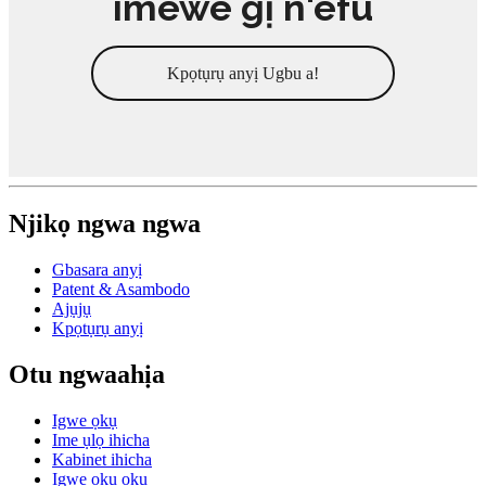
imewe gị n'efu
Kpọtụrụ anyị Ugbu a!
Njikọ ngwa ngwa
Gbasara anyị
Patent & Asambodo
Ajụjụ
Kpọtụrụ anyị
Otu ngwaahịa
Igwe ọkụ
Ime ụlọ ihicha
Kabinet ihicha
Igwe ọkụ ọkụ