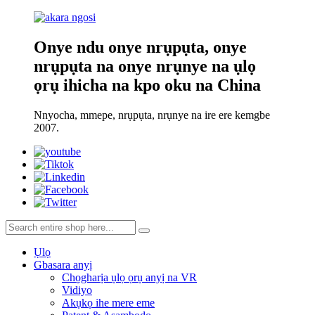
Onye ndu onye nrụpụta, onye
nrụpụta na onye nrụnye na ụlọ
ọrụ ihicha na kpo oku na China
Nnyocha, mmepe, nrụpụta, nrụnye na ire ere kemgbe
2007.
Ụlọ
Gbasara anyị
Chọgharịa ụlọ ọrụ anyị na VR
Vidiyo
Akụkọ ihe mere eme