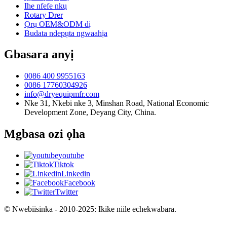
Ihe nfefe nkụ
Rotary Drer
Ọrụ OEM&ODM dị
Budata ndepụta ngwaahịa
Gbasara anyị
0086 400 9955163
0086 17760304926
info@dryequipmfr.com
Nke 31, Nkebi nke 3, Minshan Road, National Economic
Development Zone, Deyang City, China.
Mgbasa ozi ọha
youtube
Tiktok
Linkedin
Facebook
Twitter
© Nwebiisinka - 2010-2025: Ikike niile echekwabara.