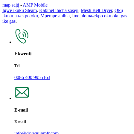
map saịtị
-
AMP Mobile
Igwe ikuku Steam
,
Kabinet ihicha soseji
,
Mesh Belt Dryer
,
Ọkụ
ikuku na-ekpo ọkụ
,
Mpempe ahịhịa
,
Ime ụlọ na-ekpo ọkụ ọkụ gas
ike gas
,
Ekwentị
Tel
0086 400 9955163
E-mail
E-mail
info@dryequipmfr.com