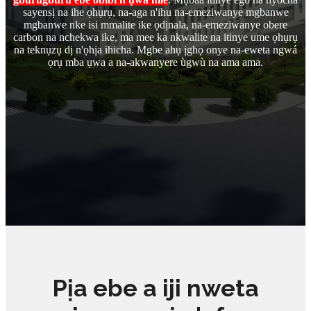
sayensị na ihe ọhụrụ, na-aga n'ihu na-emeziwanye mgbanwe
mgbanwe nke isi mmalite ike ọdịnala, na-emeziwanye obere
carbon na nchekwa ike, ma mee ka nkwalite na itinye ume ọhụrụ
na teknụzụ dị n'ọhịa ihicha. Mgbe ahụ ịghọ onye na-eweta ngwá
ọrụ mba ụwa a na-akwanyere ùgwù na ama ama.
Pịa ebe a iji nweta