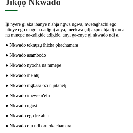
Jikọọ Nkwado
Iji nyere gị aka ịbanye n'ahịa ngwa ngwa, nwetaghachi ego
ntinye ego n'oge na-adịghị anya, meekwa ụdị azụmahịa dị mma
na mmepe na-adịgide adịgide, anyị ga-enye gị nkwado ndị a.
● Nkwado teknụzụ ihicha ọkachamara
● Nkwado asambodo
● Nkwado nyocha na mmepe
● Nkwado ihe atụ
● Nkwado mgbasa ozi n'ịntanetị
● Nkwado imewe n'efu
● Nkwado ngosi
● Nkwado ego ịre ahịa
● Nkwado otu ndị ọrụ ọkachamara