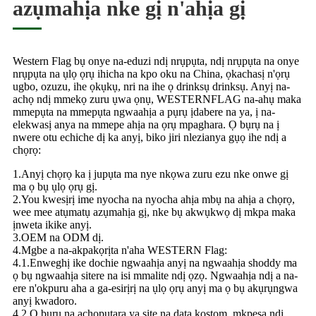
azụmahịa nke gị n'ahịa gị
Western Flag bụ onye na-eduzi ndị nrụpụta, ndị nrụpụta na onye
nrụpụta na ụlọ ọrụ ihicha na kpo oku na China, ọkachasị n'ọrụ
ugbo, ozuzu, ihe ọkụkụ, nri na ihe ọ drinksụ drinksụ. Anyị na-
achọ ndị mmekọ zuru ụwa ọnụ, WESTERNFLAG na-ahụ maka
mmepụta na mmepụta ngwaahịa a pụrụ ịdabere na ya, ị na-
elekwasị anya na mmepe ahịa na ọrụ mpaghara. Ọ bụrụ na ị
nwere otu echiche dị ka anyị, biko jiri nlezianya gụọ ihe ndị a
chọrọ:
1.Anyị chọrọ ka ị jupụta ma nye nkọwa zuru ezu nke onwe gị
ma ọ bụ ụlọ ọrụ gị.
2.You kwesịrị ime nyocha na nyocha ahịa mbụ na ahịa a chọrọ,
wee mee atụmatụ azụmahịa gị, nke bụ akwụkwọ dị mkpa maka
ịnweta ikike anyị.
3.OEM na ODM dị.
4.Mgbe a na-akpakọrịta n'aha WESTERN Flag:
4.1.Enweghị ike dochie ngwaahịa anyị na ngwaahịa shoddy ma
ọ bụ ngwaahịa sitere na isi mmalite ndị ọzọ. Ngwaahịa ndị a na-
ere n'okpuru aha a ga-esirịrị na ụlọ ọrụ anyị ma ọ bụ akụrụngwa
anyị kwadoro.
4.2.Ọ bụrụ na achọpụtara ya site na data kọstọm, mkpesa ndị