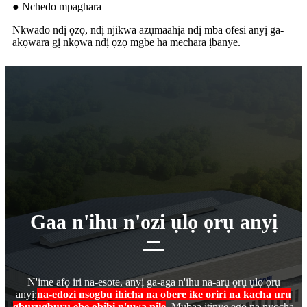
● Nchedo mpaghara
Nkwado ndị ọzọ, ndị njikwa azụmaahịa ndị mba ofesi anyị ga-
akọwara gị nkọwa ndị ọzọ mgbe ha mechara ịbanye.
Gaa n'ihu n'ozi ụlọ ọrụ anyị
N'ime afọ iri na-esote, anyị ga-aga n'ihu na-arụ ọrụ ụlọ ọrụ
anyị:
na-edozi nsogbu ihicha na obere ike oriri na kacha uru
gburugburu ebe obibi n'ụwa nile
. Mụbaa itinye ego na nyocha