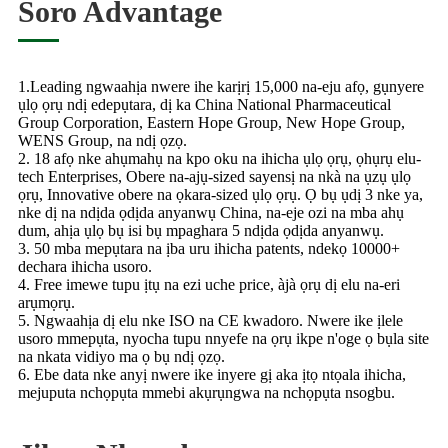
Soro Advantage
1.Leading ngwaahịa nwere ihe karịrị 15,000 na-eju afọ, gụnyere
ụlọ ọrụ ndị edepụtara, dị ka China National Pharmaceutical
Group Corporation, Eastern Hope Group, New Hope Group,
WENS Group, na ndị ọzọ.
2. 18 afọ nke ahụmahụ na kpo oku na ihicha ụlọ ọrụ, ọhụrụ elu-
tech Enterprises, Obere na-ajụ-sized sayensị na nkà na ụzụ ụlọ
ọrụ, Innovative obere na ọkara-sized ụlọ ọrụ. Ọ bụ ụdị 3 nke ya,
nke dị na ndịda ọdịda anyanwụ China, na-eje ozi na mba ahụ
dum, ahịa ụlọ bụ isi bụ mpaghara 5 ndịda ọdịda anyanwụ.
3. 50 mba mepụtara na ịba uru ihicha patents, ndekọ 10000+
dechara ihicha usoro.
4. Free imewe tupu ịtụ na ezi uche price, àjà ọrụ dị elu na-eri
arụmọrụ.
5. Ngwaahịa dị elu nke ISO na CE kwadoro. Nwere ike ịlele
usoro mmepụta, nyocha tupu nnyefe na ọrụ ikpe n'oge ọ bụla site
na nkata vidiyo ma ọ bụ ndị ọzọ.
6. Ebe data nke anyị nwere ike inyere gị aka ịtọ ntọala ihicha,
mejuputa nchọpụta mmebi akụrụngwa na nchọpụta nsogbu.