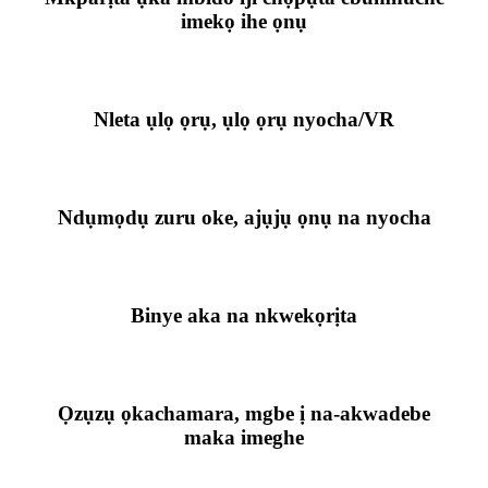
imekọ ihe ọnụ
Nleta ụlọ ọrụ, ụlọ ọrụ nyocha/VR
Ndụmọdụ zuru oke, ajụjụ ọnụ na nyocha
Binye aka na nkwekọrịta
Ọzụzụ ọkachamara, mgbe ị na-akwadebe
maka imeghe