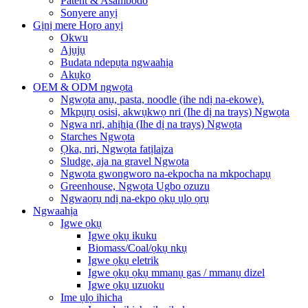
Patent & Asambodo
Sonyere anyị
Gịnị mere Họrọ anyị
Okwu
Ajụjụ
Budata ndepụta ngwaahịa
Akụkọ
OEM & ODM ngwọta
Ngwọta anụ, pasta, noodle (ihe ndị na-ekowe).
Mkpụrụ osisi, akwụkwọ nri (Ihe dị na trays) Ngwọta
Ngwa nri, ahịhịa (Ihe dị na trays) Ngwọta
Starches Ngwọta
Ọka, nri, Ngwọta fatịlaịza
Sludge, aja na gravel Ngwọta
Ngwọta gwongworo na-ekpocha na mkpochapụ
Greenhouse, Ngwọta Ugbo ozuzu
Ngwaọrụ ndị na-ekpo ọkụ ụlọ ọrụ
Ngwaahịa
Igwe ọkụ
Igwe ọkụ ikuku
Biomass/Coal/ọkụ nkụ
Igwe ọkụ eletrik
Igwe ọkụ ọkụ mmanụ gas / mmanụ dizel
Igwe ọkụ uzuoku
Ime ụlọ ihicha