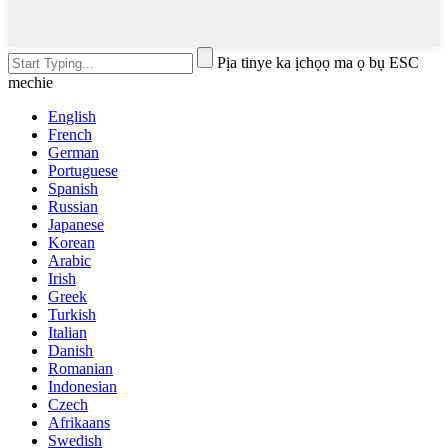
Pịa tinye ka ịchọọ ma ọ bụ ESC
mechie
English
French
German
Portuguese
Spanish
Russian
Japanese
Korean
Arabic
Irish
Greek
Turkish
Italian
Danish
Romanian
Indonesian
Czech
Afrikaans
Swedish